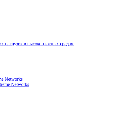
х нагрузок в высокоплотных средах.
e Networks
reme Networks