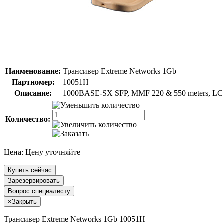
Наименование:
Трансивер Extreme Networks 1Gb
Партномер:
10051H
Описание:
1000BASE-SX SFP, MMF 220 & 550 meters, LC co
Количество:
Цена:
Цену уточняйте
Купить сейчас
Зарезервировать
Вопрос специалисту
×
Закрыть
Трансивер Extreme Networks 1Gb 10051H