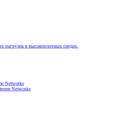
х нагрузок в высокоплотных средах.
e Networks
reme Networks