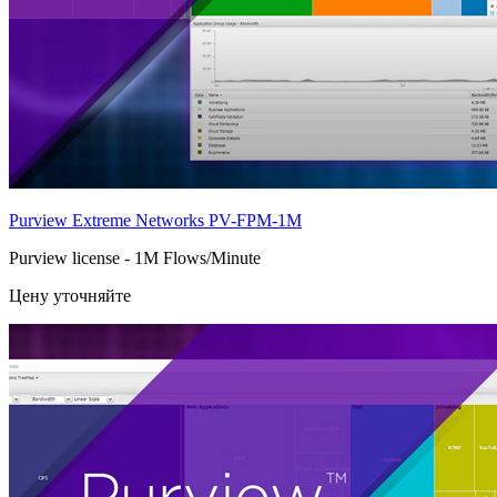
Purview Extreme Networks
PV-FPM-1M
Purview license - 1M Flows/Minute
Цену уточняйте