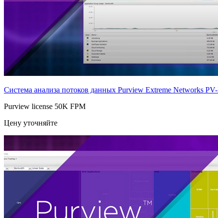
Система анализа потоков данных Purview Extreme Networks
PV
Purview license 50K FPM
Цену уточняйте