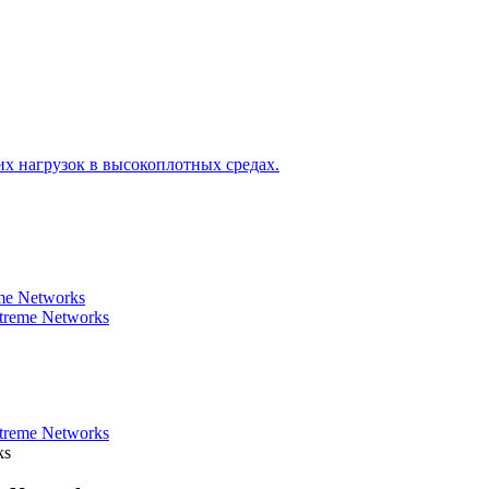
х нагрузок в высокоплотных средах.
e Networks
reme Networks
reme Networks
ks