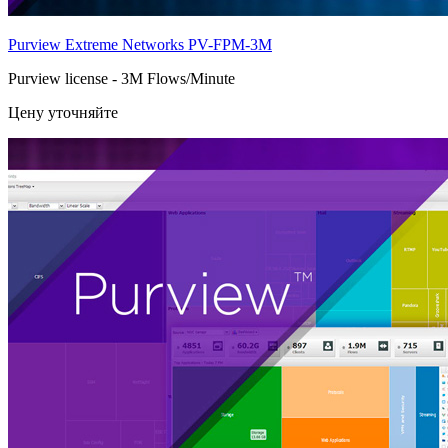
Purview Extreme Networks
PV-FPM-3M
Purview license - 3M Flows/Minute
Цену уточняйте