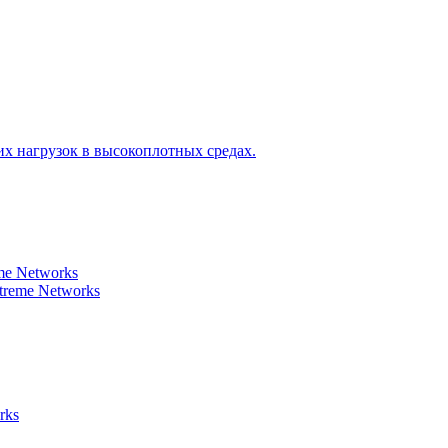
х нагрузок в высокоплотных средах.
e Networks
reme Networks
rks