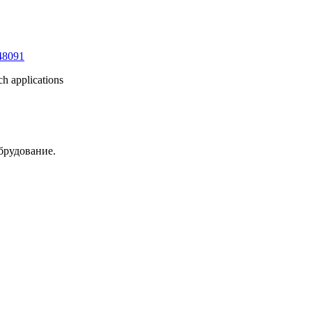
48091
ch applications
брудование.