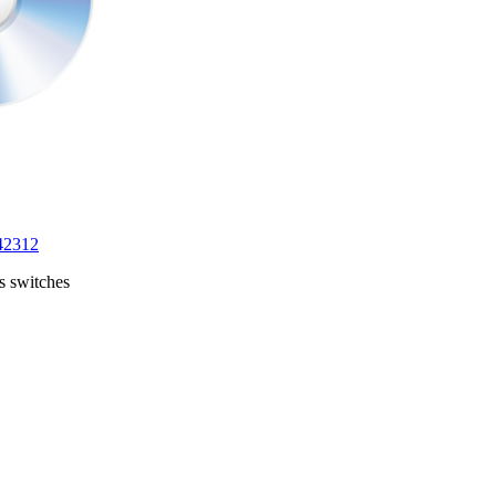
42312
 switches