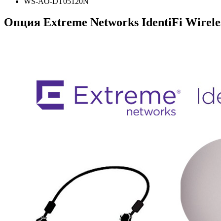
WS-AO-DT05120N
Опция Extreme Networks IdentiFi Wire