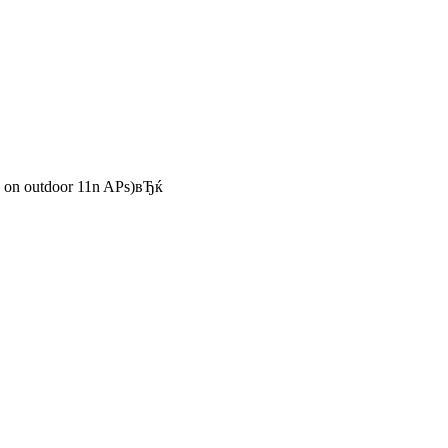
ed on outdoor 11n APs)вЂќ