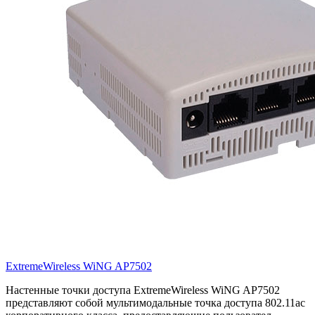
ExtremeWireless WiNG AP7502
Настенные точки доступа ExtremeWireless WiNG AP7502
представляют собой мультимодальные точка доступа 802.11ac