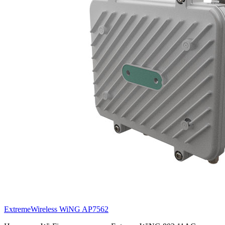
ExtremeWireless WiNG AP7562