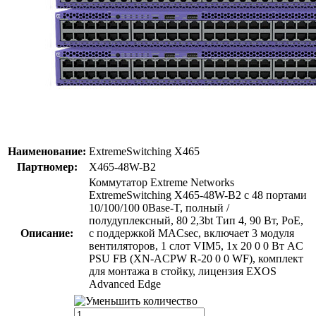
Наименование:
ExtremeSwitching X465
Партномер:
X465-48W-B2
Коммутатор Extreme Networks
ExtremeSwitching X465-48W-B2 с 48 портами
10/100/100 0Base-T, полный /
полудуплексный, 80 2,3bt Тип 4, 90 Вт, PoE,
Описание:
с поддержкой MACsec, включает 3 модуля
вентиляторов, 1 слот VIM5, 1x 20 0 0 Вт AC
PSU FB (XN-ACPW R-20 0 0 WF), комплект
для монтажа в стойку, лицензия EXOS
Advanced Edge