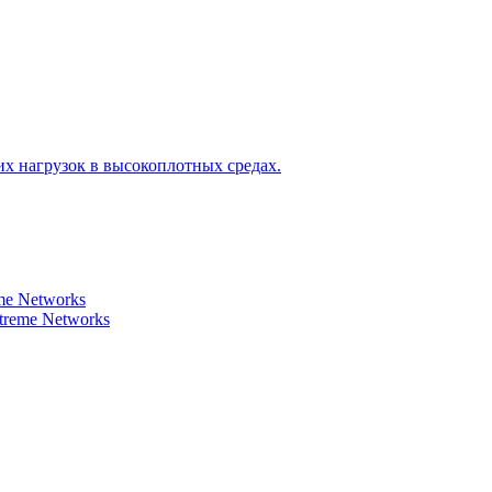
х нагрузок в высокоплотных средах.
e Networks
reme Networks