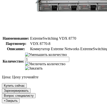
Наименование:
ExtremeSwitching VDX 8770
Партномер:
VDX 8770-8
Описание:
Коммутатор Extreme Networks ExtremeSwitchin
Количество:
Цена:
Цену уточняйте
Купить сейчас
Зарезервировать
Вопрос специалисту
×
Закрыть